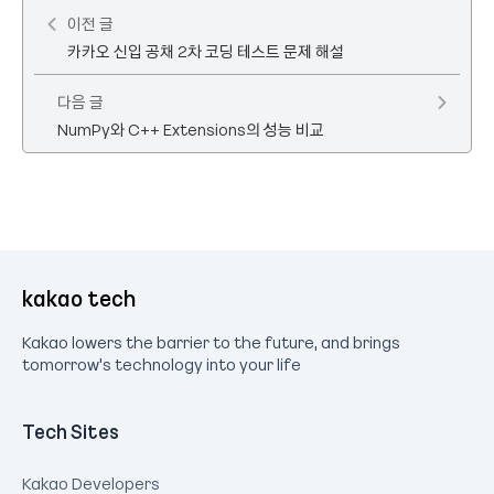
이전 글
카카오 신입 공채 2차 코딩 테스트 문제 해설
다음 글
NumPy와 C++ Extensions의 성능 비교
kakao tech
Kakao lowers the barrier to the future, and brings
tomorrow's technology into your life
Tech Sites
Kakao Developers